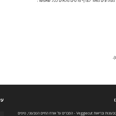
ו ממליצים מאוד לצרף פרטים מלאים ככל שאפשר:
.
ו
עק
אתר טבעונות ובריאות Veggiecut - הסברים על אורח החיים הטבעוני, טיפים