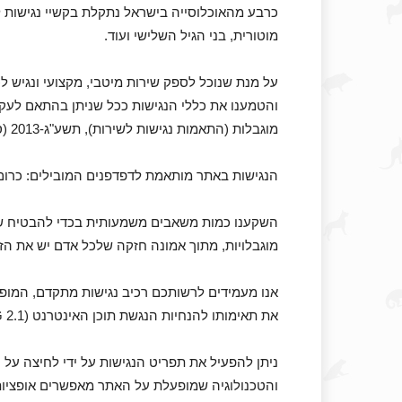
כרבע מהאוכלוסייה בישראל נתקלת בקשיי נגישות לא
מוטורית, בני הגיל השלישי ועוד.
על מנת שנוכל לספק שירות מיטבי, מקצועי ונגיש 
והטמענו את כללי הנגישות ככל שניתן בהתאם לעקרונ
מוגבלות (התאמות נגישות לשירות), תשע"ג-2013 (סימן ג': שירותי האינטרנט).
הנגישות באתר מותאמת לדפדפנים המובילים: כרום, פייר
השקענו כמות משאבים משמעותית בכדי להבטיח שהא
מוגבלויות, מתוך אמונה חזקה שלכל אדם יש את הזכו
אנו מעמידים לרשותכם רכיב נגישות מתקדם, המופע
את תאימותו להנחיות הנגשת תוכן האינטרנט (WCAG 2.1).
ניתן להפעיל את תפריט הנגישות על ידי לחיצה על
והטכנולוגיה שמופעלת על האתר מאפשרים אופציות 