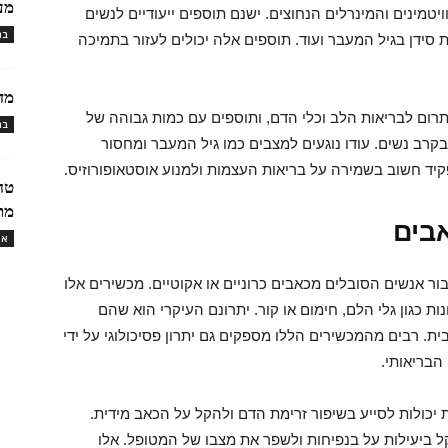
מעי
יטמינים והמינרלים הנחוצים. ישנם תוספים ייעודיים לנשים
בר
ת סידן בגיל המעבר ועוד. תוספים אלה יכולים לעזור בתמיכה
מד
המכילים חומצות אומגה 3 יכולים לתרום לבריאות הלב וכלי הדם, ותוספים עם כמות גבוהה של
בר
בקרב נשים. עודו נוגעים למצבים כמו גיל המעבר ומחסור
טח
מת
אבים
או
בור אנשים הסובלים מכאבים כרוניים או אקוטיים. מכשירים אלו
ת כגון גלי הלם, חימום או קור. יתרונם העיקרי הוא שהם
ת. רבים מהמכשירים הללו מספקים גם יתרון פסיכולוגי על ידי
בריאותי.
יכולות לסייע בשיפור זרימת הדם ולהקל על הכאב מידית.
ל ביעילות על בנפיחות ולשפר את מצבו של המטופל. אלו