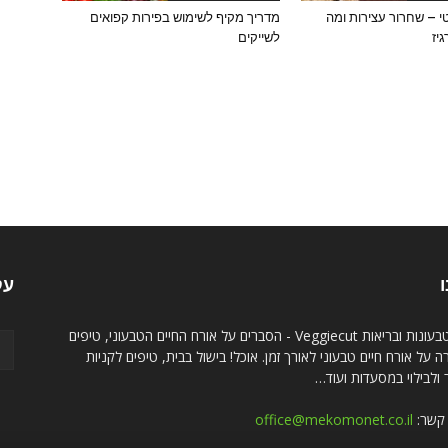
י – שחרור עצירות ומה
מדריך מקיף לשימוש בפירות קפואים
יז
לשייקים
ו
עק
אתר טבעונות ובריאות Veggiecut - הסברים על אורח החיים הטבעוני, טיפים
 על אורח חיים טבעוני לאורך זמן. אוכל! בישול בבית, טיפים לקניות
ולבילוי במסעדות ועוד…
 קשר:
office@mekomonet.co.il