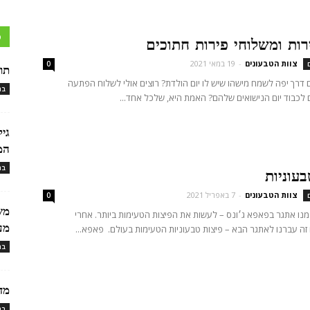
כ
רות ומשלוחי פירות חתוכים
צוות הטבעונים
-
19 במאי 2021
0
תו
רך יפה לשמח מישהו שיש לו יום הולדת? רוצים אולי לשלוח הפתעה
בר
לכבוד יום הנישואים שלהם? האמת היא, שלכל אחד...
גי
המ
בר
עוניות
צוות הטבעונים
-
7 באפריל 2021
0
מש
נו אתגר בפאפא ג׳ונס – לעשות את הפיצות הטעימות ביותר. אחרי
מעי
ה עברנו לאתגר הבא – פיצות טבעוניות הטעימות בעולם. פאפא...
בר
מד
בר