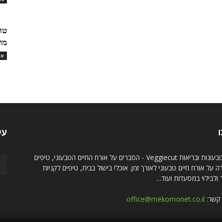
טח
מת
או
ו
עק
אתר טבעונות ובריאות Veggiecut - הסברים על אורח החיים הטבעוני, טיפים
 על אורח חיים טבעוני לאורך זמן. אוכל! בישול בבית, טיפים לקניות
ולבילוי במסעדות ועוד…
 קשר:
office@mekomonet.co.il