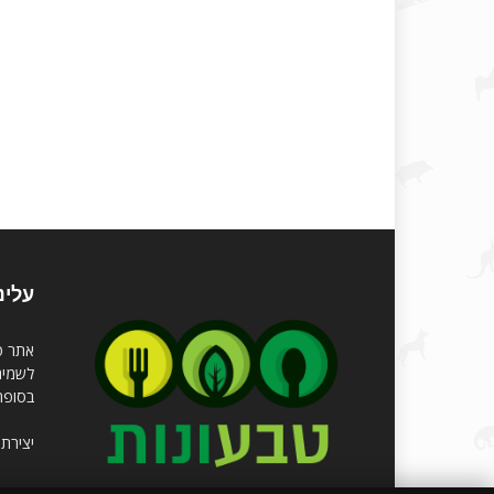
עלינ
לשמירה
בסופר 
יצירת