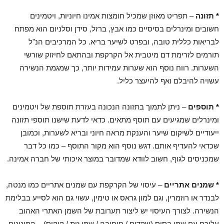
* תזונה
– תפריט מאוזן שמכיל חומצות אמינו חיוניות, ויטמינים
חשובים ומינרלים בסיסיים כמו אבץ, ברזל, סידן וסלניום הוא מפתח
לבריאות כללית טובה, ובפרט לשיער בריא. כל המרכיבים הנ"ל
תורמים לזרימת דם מיטבית אל הקרקפת ובהתאם לחיזוק שורשי
השערות. רווח נוסף הוא שערות עמידות יותר, כך שמגמת הנשירה
עשויה להיבלם ואף להיעצר כליל.
* תוספים
– ניתן לתמוך בתזונה הנכונה בעזרת תוספת של ויטמינים
ומינרלים שמגיעים עם תוסף מתאים. כדאי לדעת שישנו תוספי תזונה
ייעודיים לשיקום שיער והענקת מראה חיוני ובריא לשערות, וכמובן
שכדאי להעדיף אותם. דגש נוסף הוא מקור התוסף – כמו כל דבר
שמכניסים לגוף, חשוב לוודא שמדובר במוצר איכותי של חברה אמינה.
* שמנים אתריים
– עיסוי של הקרקפת עם שמנים אתריים כמו מנטה,
לבנדר או רוזמרין, וגם למון גראס או טימין, עשוי גם הוא לסייע בבלימת
הנשירה. לצורך העיסוי יש ליצור תערובת של השמן האתרי האהוב
עליכם עם שמן בסיס (שקדים / חוחובה / שמן זית / קוקוס) – המינונים