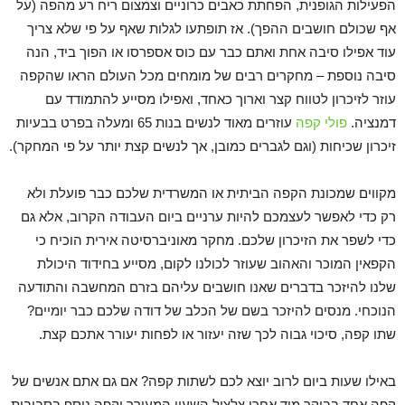
הפעילות הגופנית, הפחתת כאבים כרוניים וצמצום ריח רע מהפה (על
אף שכולם חושבים ההפך). אז תופתעו לגלות שאף על פי שלא צריך
עוד אפילו סיבה אחת ואתם כבר עם כוס אספרסו או הפוך ביד, הנה
סיבה נוספת – מחקרים רבים של מומחים מכל העולם הראו שהקפה
עוזר לזיכרון לטווח קצר וארוך כאחד, ואפילו מסייע להתמודד עם
דמנציה.
פולי קפה
עוזרים מאוד לנשים בנות 65 ומעלה בפרט בבעיות
זיכרון שכיחות (וגם לגברים כמובן, אך לנשים קצת יותר על פי המחקר).
מקווים שמכונת הקפה הביתית או המשרדית שלכם כבר פועלת ולא
רק כדי לאפשר לעצמכם להיות ערניים ביום העבודה הקרוב, אלא גם
כדי לשפר את הזיכרון שלכם. מחקר מאוניברסיטה אירית הוכיח כי
הקפאין המוכר והאהוב שעוזר לכולנו לקום, מסייע בחידוד היכולת
שלנו להיזכר בדברים שאנו חושבים עליהם בזרם המחשבה והתודעה
הנוכחי. מנסים להיזכר בשם של הכלב של דודה שלכם כבר יומיים?
שתו קפה, סיכוי גבוה לכך שזה יעזור או לפחות יעורר אתכם קצת.
באילו שעות ביום לרוב יוצא לכם לשתות קפה? אם גם אתם אנשים של
קפה אחד בבוקר מיד אחרי צלצול השעון המעורר וקפה נוסף בסביבות