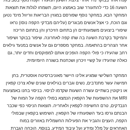
השעה 16 כדי להתעורר שוב באמצע היום, תשמחו לגלות את תוצאות
המחקר הבא. במחקר נוסף שפורסם במגזין הבריאות ווריוול מינד נטען
וגם הוכח, כי אצל אנשים מבוגרים (עליהם מבדקי הקפה נוסו) נראו
שיפורי ביצועים משמעותיים הן בתחום הזיכרון והן בתחום הריכוז
והמיקוד בקרבת השעה בה שתו קפה לאחרונה. שיפור בבוקר ושיפור
אחר הצהרים בהתאמה. במחקר מספרים גם על אנשים במנעד גילאים
רחב שהעידו כי פולי הקפה הופכים אותם למפוקסים וחדים יותר, גם
כאלה שהעידו על קשיי זיכרון ושכחנות בשגרה היומיומית.
המחקר השלישי שמגיע אלינו היישר מאוניברסיטה אוסטרית, בחן
חמישה עשר מתנדבים, נשים וגברים בגילאים שונים שלא צרכו קפאין
או ניקוטין בשתיים עשרה השעות שקדמו לניסוי. בניסוי בחנו באמצעות
MRI את ההשפעות של הקפאין הנמצא בפולי הקפה על המוח של
הנבדקים, טרם החשיפה לקפאין ולאחריה. תוצאות הניסוי כפי שכבר
הבנתם גרסו בעד השפעותיו של הקפאין. השימוש בקפאין שבפולי
הקפה, העצים והגביר את הפעילות החשמלית באזורים במוח
האחראים על מלל ומידע ועל עיבוד המידע. בנוסף, הוכחה הגברת