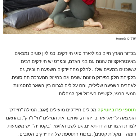
קרדיט freepik
בכדור הארץ חיים כמיליארד סוגי חיידקים. כמיליון סוגים נמצאים
באינטראקציות שונות עם בני האדם, ובפרט יש חיידקים רבים
ששוכנים במעיים שלנו. לחלק מהחיידקים השפעה חיובית, גם
בלקיחת חלק בפירוק מזונות שונים וגם בחיזוק המערכת החיסונית.
לאחרים השפעה שלילית, והם עלולים לגרום בין השאר לתסמונת
המעי הרגיז, לקשיים בעיכול ואף למחלות.
תוספי פרוביוטיקה
מכילים חיידקים מועילים (אגב, המילה "חיידק"
הומצאה ע"י אליעזר בן יהודה, שחיבר את המילים "חי" ו"דק", בהתאם
לצורת היצורים החד-תאיים. גם לשם הלועזי, "בקטריה", יש משמעות
דומה – מקלות קטנים). בזכות התוספת של החיידקים הטובים,