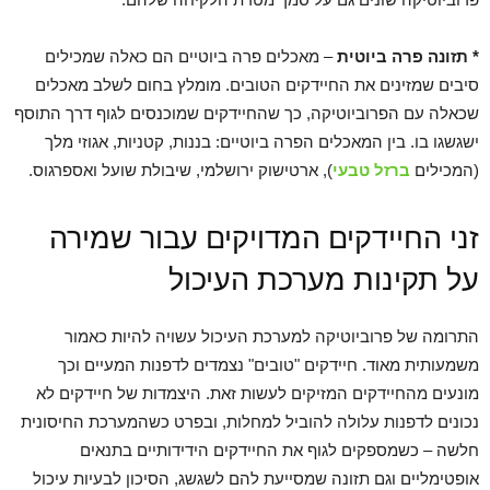
* תזונה פרה ביוטית
– מאכלים פרה ביוטיים הם כאלה שמכילים
סיבים שמזינים את החיידקים הטובים. מומלץ בחום לשלב מאכלים
שכאלה עם הפרוביוטיקה, כך שהחיידקים שמוכנסים לגוף דרך התוסף
ישגשגו בו. בין המאכלים הפרה ביוטיים: בננות, קטניות, אגוזי מלך
(המכילים
ברזל טבעי
), ארטישוק ירושלמי, שיבולת שועל ואספרגוס.
זני החיידקים המדויקים עבור שמירה
על תקינות מערכת העיכול
התרומה של פרוביוטיקה למערכת העיכול עשויה להיות כאמור
משמעותית מאוד. חיידקים "טובים" נצמדים לדפנות המעיים וכך
מונעים מהחיידקים המזיקים לעשות זאת. היצמדות של חיידקים לא
נכונים לדפנות עלולה להוביל למחלות, ובפרט כשהמערכת החיסונית
חלשה – כשמספקים לגוף את החיידקים הידידותיים בתנאים
אופטימליים וגם תזונה שמסייעת להם לשגשג, הסיכון לבעיות עיכול