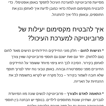
מסייעת פרוביוטיקה למערכת העיכול לתפקד באופן אופטימלי. כדי
להבטיח מקסימום תועלת כדאי כמובן לדעת איך לאחסן נכון את
התוספים, ובאופן כללי איך להתנהל.
איך להבטיח מקסימום יעילות של
פרוביוטיקה למערכת העיכול?
* רגישות לחום
– חלק מזני החיידקים הידידותיים רגישים מאוד לחום
(וגם ללחות). יחד עם זאת ישנם גם תוספי פרוביוטיקה שאין צורך
לאחסן בקירור. הסיבה לכך היא ציפוי מיוחד ששומר על החיידקים
החיוניים מפני טמפרטורה גבוהה. באופן טבעי נוח יותר לצרוך תוסף
שלא חובה לשמור בקירור – בכל מקרה יש לקרוא בתשומת לב את
ההנחיות על האריזה.
* התאמה לאדם ולצורך
– פרוביוטיקה לנשים שונה מזו המיועדת
לגברים, ושתיהן שונות מתוספים לילדים. בנוסף יש הבחנה בין תוספי
פרוביוטיקה שונים גם על סמך מטרת הלקיחה שלהם.