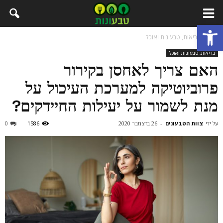
פתח סרגל נגישות
בית
בריאות, טבעונות ואוכל
בריאות, טבעונות ואוכל
האם צריך לאחסן בקירור
פרוביוטיקה למערכת העיכול על
מנת לשמור על יעילות החיידקים?
על ידי
צוות הטבעונים
-
26 בדצמבר 2020
1586
0