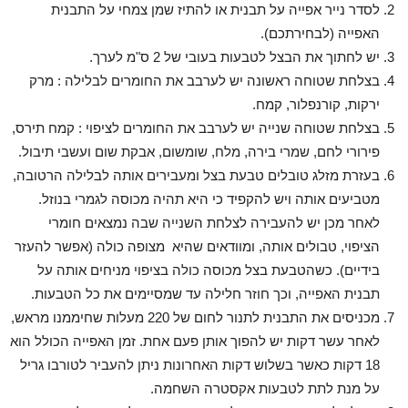
לסדר נייר אפייה על תבנית או להתיז שמן צמחי על התבנית
האפייה (לבחירתכם).
יש לחתוך את הבצל לטבעות בעובי של 2 ס"מ לערך.
בצלחת שטוחה ראשונה יש לערבב את החומרים לבלילה : מרק
ירקות, קורנפלור, קמח.
בצלחת שטוחה שנייה יש לערבב את החומרים לציפוי : קמח תירס,
פירורי לחם, שמרי בירה, מלח, שומשום, אבקת שום ועשבי תיבול.
בעזרת מזלג טובלים טבעת בצל ומעבירים אותה לבלילה הרטובה,
מטביעים אותה ויש להקפיד כי היא תהיה מכוסה לגמרי בנוזל.
לאחר מכן יש להעבירה לצלחת השנייה שבה נמצאים חומרי
הציפוי, טבולים אותה, ומוודאים שהיא מצופה כולה (אפשר להעזר
בידיים). כשהטבעת בצל מכוסה כולה בציפוי מניחים אותה על
תבנית האפייה, וכך חוזר חלילה עד שמסיימים את כל הטבעות.
מכניסים את התבנית לתנור לחום של 220 מעלות שחיממנו מראש,
לאחר עשר דקות יש להפוך אותן פעם אחת. זמן האפייה הכולל הוא
18 דקות כאשר בשלוש דקות האחרונות ניתן להעביר לטורבו גריל
על מנת לתת לטבעות אקסטרה השחמה.