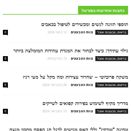
כתבות אחרונות בפורטל
תוספי תזונה לנשים ומכשירים לטיפול בכאבים
צוות הטבעונים
-
12 במאי 2026
בריאות, טבעונות ואוכל
0
גילוי עתידך: כיצד לבחור את המגדת עתידות המומלצת ביותר
צוות הטבעונים
-
15 במרץ 2026
בריאות, טבעונות ואוכל
0
משקה פרוביוטי – שחרור עצירות ומה מקל על מעי רגיז
צוות הטבעונים
-
28 בפברואר 2026
בריאות, טבעונות ואוכל
0
מדריך מקיף לשימוש בפירות קפואים לשייקים
צוות הטבעונים
-
15 בפברואר 2026
בריאות, טבעונות ואוכל
0
טחינה "טורקיז" וללי האס מגישים לרגל חג הפסח מתכון מנצח