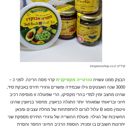
קרדיט: trespesoshop.co.il
הבצק ממנו עשויה
טורטייה מקסיקנית
קרוי מסה הרינה. לפני כ –
3000 שנה האצטקים גילו שבמידה ומשרים גרגירי תירס באבקת סיד,
שהינו מחצב זמין למדי בהרי מקסיקו, הרי שפעולה זו מוסיפה רכיב
חיוני ובריאותי שמאוחר יותר התגלה כניאצין. מחסור בניאצין שהינו
וויטמין מסוג B עלול לגרום להתפתחות של מחלת עצבים ומכאן
החשיבות של הגילוי. פעולת ההשריה של גרגירי התירס מספקת שני
יתרונות חשובים בו זמנית: הוספת הרכיב החיוני החסר והסרת