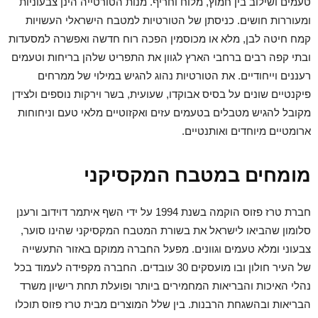
טעמים ושילוב בין חמוץ, מלוח וחריף. מנות הטורטייה הינן צבעוניות
ומעוררות חושים. כניסתן של הטורטיות למטבח הישראלי העשויות
קמח חיטה לבן, מלא או מכוסמין הפכה רוח חדשה ואפשרה למסעדות
ובתי קפה רבים ברחבי הארץ לגוון את התפריט שלהן בריחות וטעמים
רעננים וייחודיים. את הטורטיות נהוג להגיש במילוי של ממרחים
פיקנטיים שונים על בסיס אבוקדו, שעועית, בשר וירקות נוספים ולצידן
מקובל להגיש מטבלים בטעמים עזים ואקזוטיים מלאי טעם וניחוחות
ארומטיים מיוחדים ואותנטיים.
מומחים במטבח המקסיקני
חברת טרז פזוס הוקמה בשנת 1994 על ידי השף איתמר דוידוב ורענן
סלומון שהביאו לישראל את בשורת המטבח המקסיקני שהינו סוער,
צבעוני ומלא טעמים וגוונים. מפעל החברה ממוקם באזור התעשייה
של העיר חולון ובו מועסקים 30 עובדים. החברה מקפידה לעמוד בכל
נהלי האיכות והבריאות המחמירים ביותר ופועלת תחת רישיון משרד
הבריאות ובהשגחת הרבנות. בין שלל המוצרים מבית טרז פזוס תוכלו