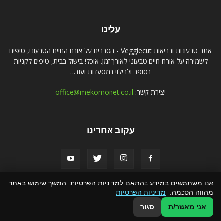
עלינו
אתר טבעונות ובריאות Veggiecut - הסברים על אורח החיים הטבעוני, טיפים
לשמירה על אורח חיים טבעוני לאורך זמן. אוכל! בישול בבית, טיפים לקניות
בסופר ולבילוי במסעדות ועוד…
יצירת קשר:
office@mekomonet.co.il
עקוב אחרינו
אנו משתמשים במידע בהתאם למדיניות הפרטיות. המשך שימוש באתר
מהווה הסכמה.
מדיניות הפרטיות
פרסמו אצלנו
פרסום תוכן שיווקי
הצהרת נגישות
אני מאשר/ת
סגור
© כל הזכויות שמורות ל veggiecut.co.il