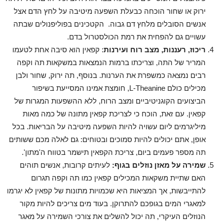
ירוק או שחור הוכחה כבעלת השפעה מיטיבה על לחץ הדם אצל
אנשים הסובלים מלחץ דם גבוה. הקטכינים בפוליפנולים שבתה
עשויים גם להפחית את רמת הכולסטרול בדם.
ריכוז, רעננות, מצב רוח ועירנות
: קפאין הוא סיבה אחת לטעמו
המריר של התה, וצריכתו ברמות הנמצאות במשקאות תה וקפה
רבים נמצאה כמשפרת את הערנות. בנוסף, תה ירוק, שחור ולבן
מכילים כולם L-Theanine, חומצת אמינו המסייעת בשיפור
הביצועים הקוגניטיביים ומצב הרוח, ללא ההשפעות המגרות של
קפאין. עם זאת, הוכח כי לצריכת קפאין מתונה של כמה מאות
מיליגרמים ליום עשויה להיות השפעה מיטיבה על הבריאות. בכל
אופן, אתם יכולים להיות סמוכים ובטוחים: גם לאלה מכם ששותים
תה מספר פעמים ביום, צריכת הקפאין תישמר בטווח ה'מתון'.
שמירה על מאזן נוזלים בגוף:
לעיתים קרובות, אנשים תוהים
האם שתיית משקאות המכילים קפאין כמו תה וקפה תגרום
להתייבשות, אך המציאות היא שכמויות מתונות של קפאין לא יגרמו
למאגרי המים בגופכם להתרוקן. בעוד מים צריכים להיות מקור
הנוזלים העיקרי, תה יכול להשלים את צורכי השמירה על מאגר