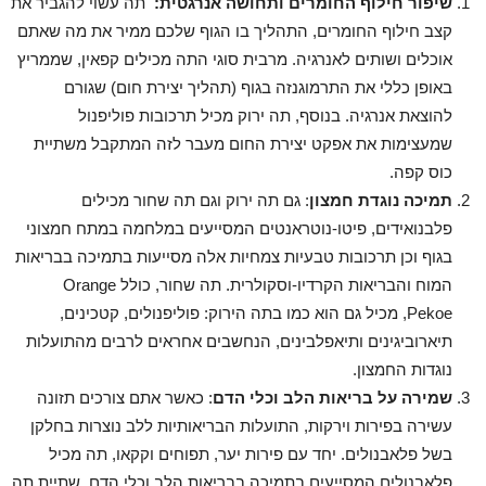
שיפור חילוף החומרים ותחושה אנרגטית:
תה עשוי להגביר את
קצב חילוף החומרים, התהליך בו הגוף שלכם ממיר את מה שאתם
אוכלים ושותים לאנרגיה. מרבית סוגי התה מכילים קפאין, שממריץ
באופן כללי את התרמוגנזה בגוף (תהליך יצירת חום) שגורם
להוצאת אנרגיה. בנוסף, תה ירוק מכיל תרכובות פוליפנול
שמעצימות את אפקט יצירת החום מעבר לזה המתקבל משתיית
כוס קפה.
תמיכה נוגדת חמצון
: גם תה ירוק וגם תה שחור מכילים
פלבנואידים, פיטו-נוטראנטים המסייעים במלחמה במתח חמצוני
בגוף וכן תרכובות טבעיות צמחיות אלה מסייעות בתמיכה בבריאות
המוח והבריאות הקרדיו-וסקולרית. תה שחור, כולל Orange
Pekoe, מכיל גם הוא כמו בתה הירוק: פוליפנולים, קטכינים,
תיארוביגינים ותיאפלבינים, הנחשבים אחראים לרבים מהתועלות
נוגדות החמצון.
שמירה על בריאות הלב וכלי הדם
: כאשר אתם צורכים תזונה
עשירה בפירות וירקות, התועלות הבריאותיות ללב נוצרות בחלקן
בשל פלאבנולים. יחד עם פירות יער, תפוחים וקקאו, תה מכיל
פלאבנולים המסייעים בתמיכה בבריאות הלב וכלי הדם. שתיית תה