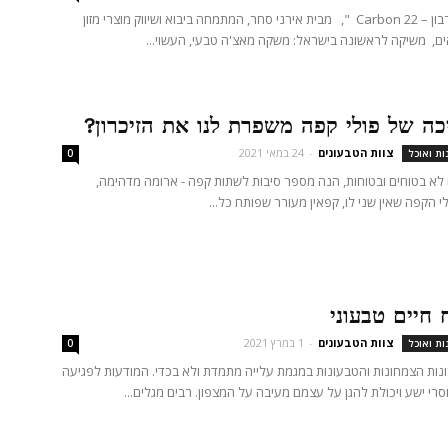
חברת "22 קרבון – 22 Carbon ", מבית אירני סחר, המתמחה ביבוא ושיווק מוצרי מזון
ים, משיקה לראשונה בישראל: משקה מאצ'ה טבעי, העשוי...
כה של פולי קפה משפרת לנו את הזיכרון?
צוות הטבעונים
-
24 במאי 2021
ות ואוכל
0
א בטוחים ובטוחות, הנה מספר סיבות לשתות קפה - ארומה מדהימה,
 הקפה שאין שני לו, קפאין מעורר שפותח כל...
 חיים טבעוני
צוות הטבעונים
-
1 במרץ 2021
ות ואוכל
0
ות הצמחונות והטבעונות במגמת עלייה מתמדת ולא בכדי. המודעות לפגיעה
סרי ישע ויכולת להגן על עצמם מעיבה על המצפון. רבים מגלים...