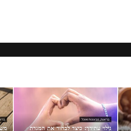
בריאות, טבעונות ואוכל
בריא
גילוי עתידך: כיצד לבחור את המגדת
משק