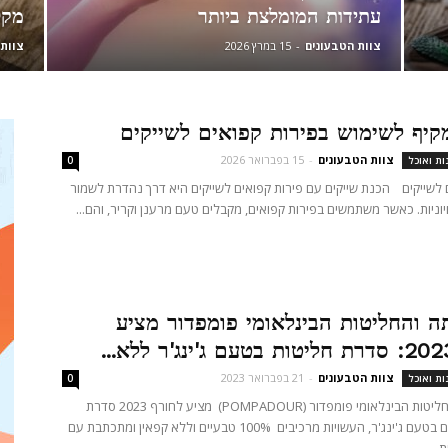
עתידות המומלצת ביותר
מקל
צוות הטבעונים
-
15 במרץ 2026
צוות 
קיף לשימוש בפירות קפואים לשייקים
צוות הטבעונים
-
15 בפברואר 2026
ות ואוכל
0
 לשייקים הכנת שייקים עם פירות קפואים לשייקים היא דרך נהדרת לשמור
יוניות. כאשר משתמשים בפירות קפואים, מקבלים טעם מרענן וקריר, והם...
ה והחליטות הבינלאומי פומפדור מציע
צוות הטבעונים
-
21 בפברואר 2023
ות ואוכל
0
מותג התה והחליטות הבינלאומי פומפדור (POMPADOUR) מציע לחורף 2023 סדרת
חליטות צמחים בטעם ג'ינג'ר, העשויות מרכיבים 100% טבעיים וללא קפאין ומתכתבת עם