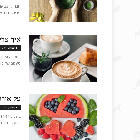
פרימיום בריא
איך צרי
בריאות, טבעונ
במקרה ואתם ל
טעמם של פולי
על אורח
בריאות, טבעונ
בשנים האחרונ
בבעלי חיים ח