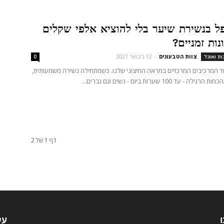
ל בנשירת שיער בלי להוציא אלפי שקלים
ות זמניים?
צוות הטבעונים
-
12 בינואר 2021
ות ואוכל
0
ד המרכיבים המרכזיים במראה החיצוני שלנו. כשמתחילה נשירה משמעותית,
- עד 100 שערות ביום - נשים וגם גברים...
דף 1 של 2
ו
עק