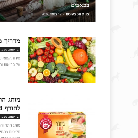
בכאבים
צוות הטבעונים
-
12 במאי 2026
מדריך מ
בריאות, טבעונ
פירות קפואים
על בריאות וח
מותג הת
לחורף 2023: סדרת חליטות בטעם ג'ינג'ר ללא...
בריאות, טבעונ