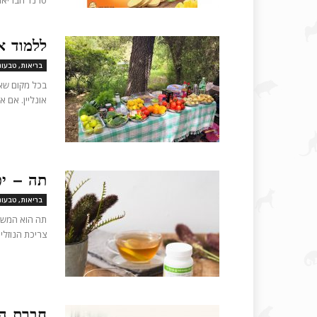
טרנד הבריאות
ללמוד א
בריאות, טבעונ
בכל מקום שא
אונליין. אם א
תה – יפ
בריאות, טבעונ
תה הוא המשקה
צריכת הנוזלי
חברת הר