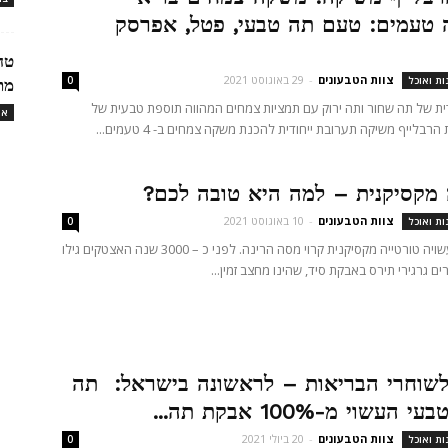
טעמים: טעם תה טבעי, פטל, אפרסק
טח
צוות הטבעונים
-
29 באוגוסט 2021
ות ואוכל
0
מת
ית של תה שחור ותה ירוק עם תמציות צמחים המהווה תוספת טבעית של
או
רבלייף משיקה תערובת ייחודית להכנת משקה צמחים ב- 4 טעמים...
 מקסיקנית – למה היא טובה לכם?
צוות הטבעונים
-
10 באוגוסט 2021
ות ואוכל
0
הבצק ממנו עשויה טורטייה מקסיקנית קרוי מסה הרינה. לפני כ – 3000 שנה האצטקים גילו
ם גרגירי תירס באבקת סיד, שהינו מחצב זמין...
שוחרי הבריאות – לראשונה בישראל: תה
עשוי מ-100% אבקת תה...
צוות הטבעונים
-
20 ביולי 2021
ות ואוכל
0